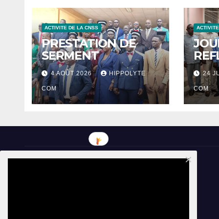
ACTIVITE DE LA CNSS
ACTIVIT
PRESTATION DE
JOU
SERMENT
REF
4 AOÛT 2026
HIPPOLYTE
24 J
COM
COM