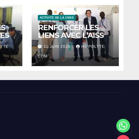
ACTIVITE DE LA CNSS
ES
RENFORCER LES
ES
LIENS AVEC L’AISS
LYTE
11 JUIN 2026
HIPPOLYTE
COM