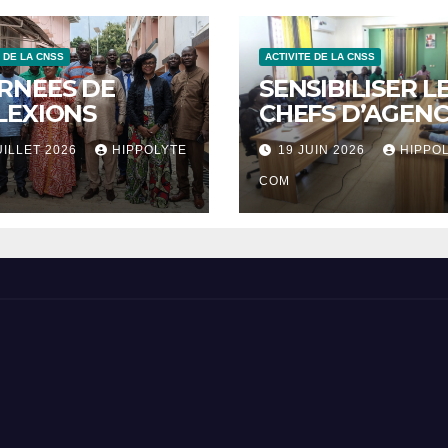
E DE LA CNSS
ACTIVITE DE LA CNSS
RNEES DE
SENSIBILISER L
LEXIONS
CHEFS D’AGENC
UILLET 2026
HIPPOLYTE
19 JUIN 2026
HIPPO
COM