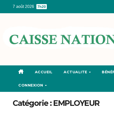
Skip
7 août 2026
7h20
to
content
ACCUEIL
ACTUALITE
BÉNÉF
CONNEXION
Catégorie :
EMPLOYEUR