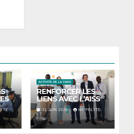
ACTIVITE DE LA CNSS
ES
RENFORCER LES
ES
LIENS AVEC L’AISS
LYTE
11 JUIN 2026
HIPPOLYTE
COM