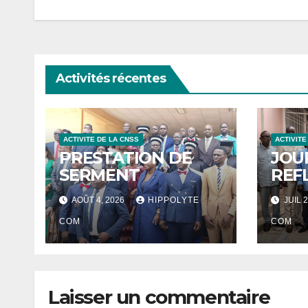
Activités récentes
ACTIVITE DE LA CNSS
ACTIVITE
PRESTATION DE
JOU
SERMENT
REF
AOÛT 4, 2026
HIPPOLYTE
JUIL 2
COM
COM
Laisser un commentaire