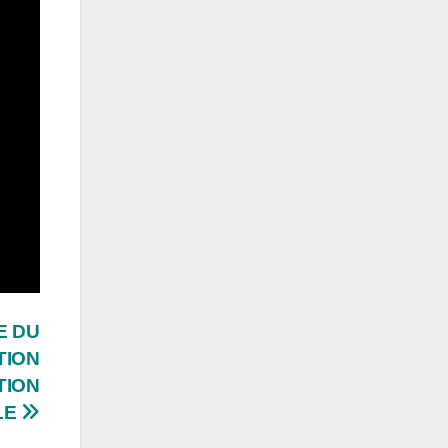
E DU
TION
TION
LE