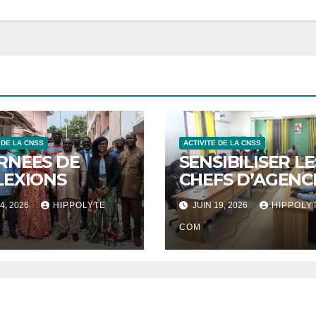
 DE LA CNSS
ACTIVITE DE LA CNSS
RNEES DE
SENSIBILISER LE
LEXIONS
CHEFS D’AGENC
4, 2026
HIPPOLYTE
JUIN 19, 2026
HIPPOLY
COM