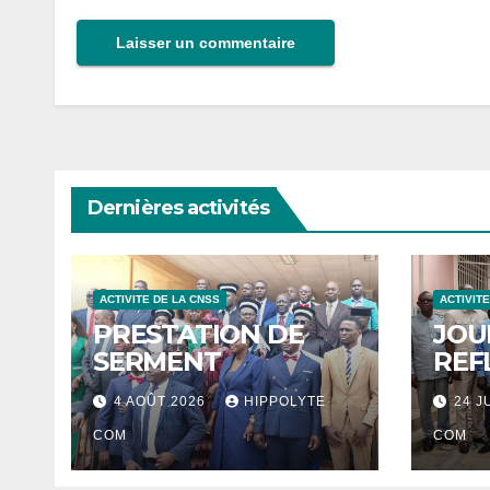
Dernières activités
ACTIVITE DE LA CNSS
ACTIVIT
PRESTATION DE
JOU
SERMENT
REF
4 AOÛT 2026
HIPPOLYTE
24 J
COM
COM