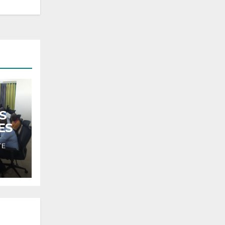
S
ES
TE