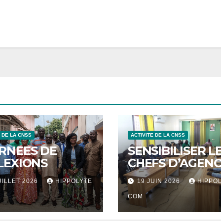
E DE LA CNSS
ACTIVITE DE LA CNSS
RNEES DE
SENSIBILISER L
LEXIONS
CHEFS D’AGENC
UILLET 2026
HIPPOLYTE
19 JUIN 2026
HIPPO
COM